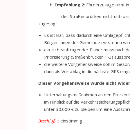
b.
Empfehlung 2
: Förderzusage nicht i
der Straßenbrücken nicht nutzbar, da 
zugesagt
Es ist klar, dass dadurch eine Umlagepflic
Bürger-innen der Gemeinde entstehen wird
ein zu beauftragender Planer muss nach d
Priorisierung (Straßenbrücken 1-3) ausspr
die weitere Vorgehensweise soll im Gesp
dann als Vorschlag in die nächste GRS ein
Dieser Vorgehensweise wurde nicht wide
Unterhaltungsmaßnahmen an den Brückenba
im Hinblick auf die Verkehrssicherungspfli
unter 30.000 € zu bleiben um eine Aussch
Beschluß :
einstimmig