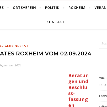
ES
ORTSVEREIN
POLITIK
ROXHEIM
VERAN
KONTAKT
,
L
GEMEINDERAT
ATES ROXHEIM VOM 02.09.2024
 September 2024
Beratun
Auch
gen und
!
5. 
Beschlu
ss-
Latw
fassung
en
Offe